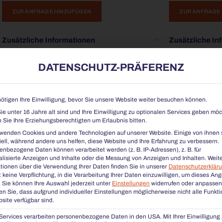
ZUR ANFRAGE HINZUFÜGEN
ZUR ANFRAGE
Zusätzliche Informationen
Zusätzliche In
Datenblatt & LV-Text
Datenblatt & L
DATENSCHUTZ-PRÄFERENZ
ötigen Ihre Einwilligung, bevor Sie unsere Website weiter besuchen können.
e unter 16 Jahre alt sind und Ihre Einwilligung zu optionalen Services geben möc
Sie Ihre Erziehungsberechtigten um Erlaubnis bitten.
rwenden Cookies und andere Technologien auf unserer Website. Einige von ihnen 
ell, während andere uns helfen, diese Website und Ihre Erfahrung zu verbessern.
nbezogene Daten können verarbeitet werden (z. B. IP-Adressen), z. B. für
lisierte Anzeigen und Inhalte oder die Messung von Anzeigen und Inhalten.
Weit
tionen über die Verwendung Ihrer Daten finden Sie in unserer
Datenschutzerklär
 keine Verpflichtung, in die Verarbeitung Ihrer Daten einzuwilligen, um dieses An
.
Sie können Ihre Auswahl jederzeit unter
Einstellungen
widerrufen oder anpassen
n Sie, dass aufgrund individueller Einstellungen möglicherweise nicht alle Funkt
site verfügbar sind.
Services verarbeiten personenbezogene Daten in den USA. Mit Ihrer Einwilligung 