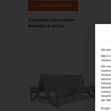
ZUR ANFRAGE HINZUFÜGEN
Zusätzliche Informationen
Datenblatt & LV-Text
Wir ben
Wenn Si
müssen 
Wir ve
essenzi
Persone
persona
Informa
besteht
nutzen
beachte
der Web
Einige 