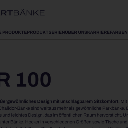
E PRODUKTE
PRODUKTSERIEN
ÜBER UNS
KARRIERE
FARBEN
R 100
außergewöhnliches Design mit unschlagbarem Sitzkomfort.
Mit
. Chalidor-Bänke sind weitaus mehr als gewöhnliche Parkbänke. 
s und leichtes Design, das im
öffentlichen Raum
hervorsticht. Unsere Chalidor 100 Serie
runter Bänke, Hocker in verschiedenen Größen sowie Tische un