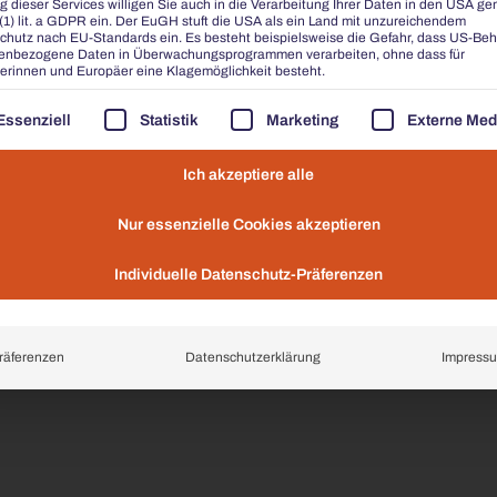
 dieser Services willigen Sie auch in die Verarbeitung Ihrer Daten in den USA g
 (1) lit. a GDPR ein. Der EuGH stuft die USA als ein Land mit unzureichendem
CHALIDOR 100 | DOPPELBANK
chutz nach EU-Standards ein. Es besteht beispielsweise die Gefahr, dass US-Be
enbezogene Daten in Überwachungsprogrammen verarbeiten, ohne dass für
2400
erinnen und Europäer eine Klagemöglichkeit besteht.
OLGT EINE LISTE DER SERVICE-GRUPPEN, FÜR DIE EI
Essenziell
Statistik
Marketing
Externe Med
ZUR ANFRAGE HINZUFÜGEN
Ich akzeptiere alle
Zusätzliche Informationen
Datenblatt & LV-Text
Nur essenzielle Cookies akzeptieren
Individuelle Datenschutz-Präferenzen
räferenzen
Datenschutzerklärung
Impress