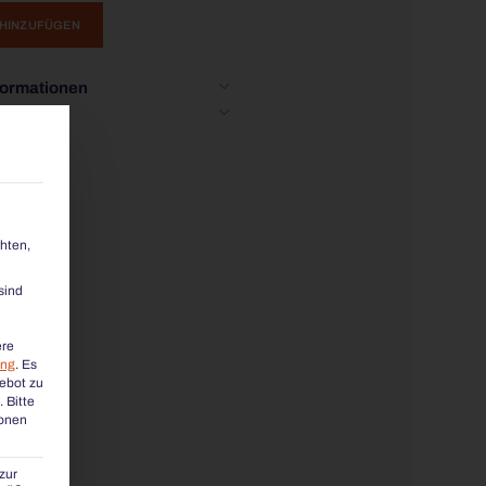
 HINZUFÜGEN
formationen
V-Text
hten,
sind
ere
ung
.
Es
gebot zu
.
Bitte
ionen
zur