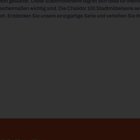
 gestaltet. Diese Stadtmöbelserie eignet sich ideal für öffentl
or 100 Stadtmöbelserie setzt neue Maßstäbe und
ch. Entdecken Sie unsere einzigartige Serie und verleihen Sie 