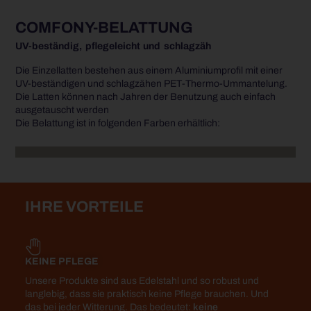
COMFONY-BELATTUNG
UV-beständig, pflegeleicht und schlagzäh
Die Einzellatten bestehen aus einem Aluminiumprofil mit einer
UV-beständigen und schlagzähen PET-Thermo-Ummantelung.
Die Latten können nach Jahren der Benutzung auch einfach
ausgetauscht werden
Die Belattung ist in folgenden Farben erhältlich:
IHRE VORTEILE
KEINE PFLEGE
Unsere Produkte sind aus Edelstahl und so robust und
langlebig, dass sie praktisch keine Pflege brauchen. Und
das bei jeder Witterung. Das bedeutet:
keine