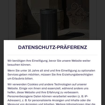
DATENSCHUTZ-PRÄFERENZ
Robuste Abfallbehälter aus Edelstahl – langlebig,
vandalismussicher und designstark. Optisch
Wir benötigen Ihre Einwilligung, bevor Sie unsere Website weiter
abgestimmt auf unsere Stadtmöbel für ein
besuchen können.
harmonisches Gesamtbild im Außenraum.
Wenn Sie unter 16 Jahre alt sind und Ihre Einwilligung zu optionalen
Services geben möchten, müssen Sie Ihre Erziehungsberechtigten
MEHR ERFAHREN
um Erlaubnis bitten.
Wir verwenden Cookies und andere Technologien auf unserer
Website. Einige von ihnen sind essenziell, während andere uns
helfen, diese Website und Ihre Erfahrung zu verbessern.
Personenbezogene Daten können verarbeitet werden (z. B. IP-
Adressen), z. B. für personalisierte Anzeigen und Inhalte oder die
Messung von Anzeigen und Inhalten.
Weitere Informationen über die