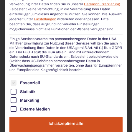
FAHRRADPARKER
Verwendung Ihrer Daten finden Sie in unserer
Datenschutzerklärung
.
Es besteht keine Verpflichtung, in die Verarbeitung Ihrer Daten
einzuwilligen, um dieses Angebot zu nutzen.
Sie können Ihre Auswahl
jederzeit unter
Einstellungen
widerrufen oder anpassen.
Bitte
beachten Sie, dass aufgrund individueller Einstellungen
möglicherweise nicht alle Funktionen der Website verfügbar sind.
Einige Services verarbeiten personenbezogene Daten in den USA.
Mit Ihrer Einwilligung zur Nutzung dieser Services willigen Sie auch in
die Verarbeitung Ihrer Daten in den USA gemäß Art. 49 (1) lit. a GDPR
ein. Der EuGH stuft die USA als ein Land mit unzureichendem
Datenschutz nach EU-Standards ein. Es besteht beispielsweise die
Gefahr, dass US-Behörden personenbezogene Daten in
Überwachungsprogrammen verarbeiten, ohne dass für Europäerinnen
und Europäer eine Klagemöglichkeit besteht.
ES FOLGT EINE LISTE DER SERVICE-GRUPPEN, FÜR
Essenziell
Stabile Fahrradparker aus Edelstahl – wetterfest,
platzsparend und formschön. Passend zu unseren
Statistik
Stadtmöbeln, um Komfort und Ordnung im
Marketing
öffentlichen Raum zu schaffen.
Externe Medien
MEHR ERFAHREN
Ich akzeptiere alle