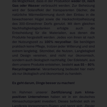
die Möglichkeit, dass in der Produktion
weder Öl, noch
Gas oder Wasser
verbraucht werden. Zur Beheizung
wird der Solareffekt der transparenten Dächer, die
natürliche Wärmedämmung durch den Einbau in die
bewachsenen Hügel sowie die Hackschnitzelheizung
des 300-Einwohner Dorfs genutzt. Mit dem gleichen
Nachhaltigkeitsgedanken erfolgte auch die
Entscheidung für die Materialien, aus denen die
Produkte hergestellt werden. Jedes von ihnen ist nach
der Nutzungszeit zu
100% recycelbar
. Sie benötigen
praktisch keine Pflege, trotzen jeder Witterung und sind
extrem langlebig. Sitzmöbel, die Nutzen, Langlebigkeit
und Design vereinen, sind nicht nur ökonomisch,
sondern auch ökologisch nachhaltig. Der Edelstahl, aus
dem unsere Produkte entstehen, besteht
aus 55 – 80%
Recyclingmateria
l. Verantwortung bedeutet hier mehr
als nur ökologisch und ökonomisch zu handeln.
Es geht darum, Dinge besser zu machen!
Im Rahmen unserer
Zertifizierung zum klima-
positiven Unternehmen
haben wir in ein deutsches
Klimaschutzprojekt investiert. Dieses befindet sich im
Landkreis Vorpommern-Rügen und nennt sich „Revier