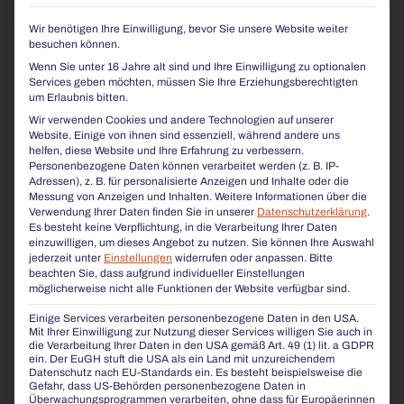
Wir benötigen Ihre Einwilligung, bevor Sie unsere Website weiter
besuchen können.
Wenn Sie unter 16 Jahre alt sind und Ihre Einwilligung zu optionalen
Services geben möchten, müssen Sie Ihre Erziehungsberechtigten
um Erlaubnis bitten.
Wir verwenden Cookies und andere Technologien auf unserer
Website. Einige von ihnen sind essenziell, während andere uns
UNSER FIRMENGEBÄUDE
helfen, diese Website und Ihre Erfahrung zu verbessern.
Geplant vom Schweizer Ausnahmearchitekten Mario Botta bildet
Personenbezogene Daten können verarbeitet werden (z. B. IP-
unsere Produktionsstätte die perfekte Symbiose aus Natur und
Adressen), z. B. für personalisierte Anzeigen und Inhalte oder die
Architektur.
Messung von Anzeigen und Inhalten.
Weitere Informationen über die
Verwendung Ihrer Daten finden Sie in unserer
Datenschutzerklärung
.
Es besteht keine Verpflichtung, in die Verarbeitung Ihrer Daten
einzuwilligen, um dieses Angebot zu nutzen.
Sie können Ihre Auswahl
jederzeit unter
Einstellungen
widerrufen oder anpassen.
Bitte
beachten Sie, dass aufgrund individueller Einstellungen
möglicherweise nicht alle Funktionen der Website verfügbar sind.
Einige Services verarbeiten personenbezogene Daten in den USA.
Mit Ihrer Einwilligung zur Nutzung dieser Services willigen Sie auch in
die Verarbeitung Ihrer Daten in den USA gemäß Art. 49 (1) lit. a GDPR
ein. Der EuGH stuft die USA als ein Land mit unzureichendem
Datenschutz nach EU-Standards ein. Es besteht beispielsweise die
Gefahr, dass US-Behörden personenbezogene Daten in
Überwachungsprogrammen verarbeiten, ohne dass für Europäerinnen