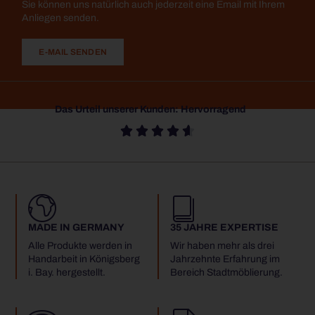
Sie können uns natürlich auch jederzeit eine Email mit Ihrem
Anliegen senden.
E-MAIL SENDEN
Das Urteil unserer Kunden: Hervorragend





MADE IN GERMANY
35 JAHRE EXPERTISE
Alle Produkte werden in
Wir haben mehr als drei
Handarbeit in Königsberg
Jahrzehnte Erfahrung im
i. Bay. hergestellt.
Bereich Stadtmöblierung.