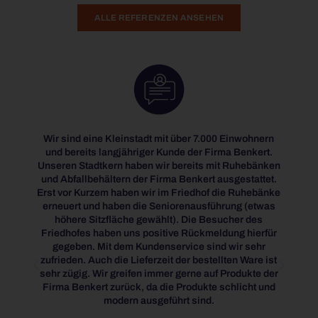
ALLE REFERENZEN ANSEHEN
Wir sind eine Kleinstadt mit über 7.000 Einwohnern
We h
und bereits langjähriger Kunde der Firma Benkert.
BÄNK
Unseren Stadtkern haben wir bereits mit Ruhebänken
product
und Abfallbehältern der Firma Benkert ausgestattet.
our com
Erst vor Kurzem haben wir im Friedhof die Ruhebänke
quide
erneuert und haben die Seniorenausführung (etwas
durabi
höhere Sitzfläche gewählt). Die Besucher des
produ
Friedhofes haben uns positive Rückmeldung hierfür
cityc
gegeben. Mit dem Kundenservice sind wir sehr
Feedbac
zufrieden. Auch die Lieferzeit der bestellten Ware ist
sehr zügig. Wir greifen immer gerne auf Produkte der
Firma Benkert zurück, da die Produkte schlicht und
modern ausgeführt sind.