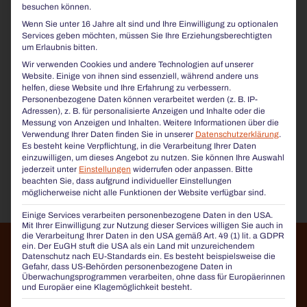
besuchen können.
Wenn Sie unter 16 Jahre alt sind und Ihre Einwilligung zu optionalen
Services geben möchten, müssen Sie Ihre Erziehungsberechtigten
um Erlaubnis bitten.
COMFONY-BELATTUNG
AUS
Wir verwenden Cookies und andere Technologien auf unserer
THERMO-PET
Website. Einige von ihnen sind essenziell, während andere uns
helfen, diese Website und Ihre Erfahrung zu verbessern.
Auswahl von 8 verschiedenen Farben für die Belattung
Personenbezogene Daten können verarbeitet werden (z. B. IP-
der Comfony-Serie.
Adressen), z. B. für personalisierte Anzeigen und Inhalte oder die
Messung von Anzeigen und Inhalten.
Weitere Informationen über die
Die Einzellatten bestehen aus einem Aluminiumprofil mit einer
Verwendung Ihrer Daten finden Sie in unserer
Datenschutzerklärung
.
Thermo-PET-Ummantelung in folgenden Farben:
Es besteht keine Verpflichtung, in die Verarbeitung Ihrer Daten
einzuwilligen, um dieses Angebot zu nutzen.
Sie können Ihre Auswahl
jederzeit unter
Einstellungen
widerrufen oder anpassen.
Bitte
beachten Sie, dass aufgrund individueller Einstellungen
möglicherweise nicht alle Funktionen der Website verfügbar sind.
Einige Services verarbeiten personenbezogene Daten in den USA.
Mit Ihrer Einwilligung zur Nutzung dieser Services willigen Sie auch in
die Verarbeitung Ihrer Daten in den USA gemäß Art. 49 (1) lit. a GDPR
ein. Der EuGH stuft die USA als ein Land mit unzureichendem
Datenschutz nach EU-Standards ein. Es besteht beispielsweise die
Gefahr, dass US-Behörden personenbezogene Daten in
SIE INTERESSIEREN SICH FÜR
Überwachungsprogrammen verarbeiten, ohne dass für Europäerinnen
und Europäer eine Klagemöglichkeit besteht.
WEITERE FARBEN?