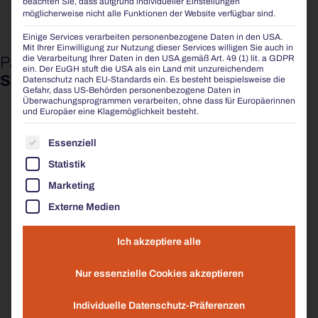
beachten Sie, dass aufgrund individueller Einstellungen
möglicherweise nicht alle Funktionen der Website verfügbar sind.
Einige Services verarbeiten personenbezogene Daten in den USA.
Mit Ihrer Einwilligung zur Nutzung dieser Services willigen Sie auch in
die Verarbeitung Ihrer Daten in den USA gemäß Art. 49 (1) lit. a GDPR
PASSEND ZU UNSEREN
ein. Der EuGH stuft die USA als ein Land mit unzureichendem
STADTMÖBELN
Datenschutz nach EU-Standards ein. Es besteht beispielsweise die
Gefahr, dass US-Behörden personenbezogene Daten in
Überwachungsprogrammen verarbeiten, ohne dass für Europäerinnen
und Europäer eine Klagemöglichkeit besteht.
PFLANZGEFÄSSE
ES FOLGT EINE LISTE DER SERVICE-GRUPPEN, FÜR
Essenziell
Statistik
Marketing
Externe Medien
Ich akzeptiere alle
Nur essenzielle Cookies akzeptieren
Individuelle Datenschutz-Präferenzen