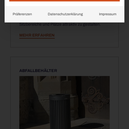
Mobile Pflanzgefäße aus Edelstahl – wetterfest,
pflegeleicht und in vielen Farben erhältlich. Die
Präferenzen
Datenschutzerklärung
Impressum
perfekte Ergänzung zu unseren Stadtmöbeln, um
Sitzbereiche und Plätze attraktiv zu gestalten.
MEHR ERFAHREN
ABFALLBEHÄLTER