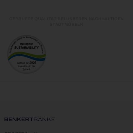
GEPRÜFTE QUALITÄT BEI UNSEREN NACHHALTIGEN
STADTMÖBELN