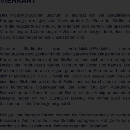
VIERKANT
Das Produktprogramm Sicorum ist geprägt von der geradlinigen
Formgebung der eingesetzten Vierkantrohre. Die Ruhe der Sitzfläche
und die reduzierte Linienführung ergänzen sich perfekt. Die spezielle
Verarbeitung und Anordnung der Vierkantrohre sorgen dafür, dass die
Sicorum Stadtmöbel nahezu unzerstörbar sind.
Sicorum Stadtmöbel sind Volledelstahl-Produkte, deren
Witterungsbeständigkeit und Robustheit garantiert ist. Die geometrische
Form der Vierkantrohre auf der Sitzfläche findet sich auch im übrigen
Design der Produktserie wieder. Sicorum hat Ecken und Kanten. Die
Parkbänke bestehen aus eckigen, geometrischen Formen und betten
sich unaufdringlich in die Umwelt ein. Doch von langweiligem Design
sind diese Sitzbänke weit entfernt: Zeitlos und modern bieten sie jedem
eine komfortable Sitzgelegenheit, der einen Ort zum Ausruhen,
Beobachten und Genießen sucht. Denn trotz des kantig anmutenden
Designs haben wir von BENKERT BÄNKE wie immer auch den
Sitzkomfort in den Vordergrund gestellt.
Ruhige, unaufgeregte Farben machen die Sicorum-Modelle zu wahren
Klassikern. Wählt man für diese Modelle aufregende, kräftige Farben,
werden sie direkt zu einem aufsehenerregenden Statement.