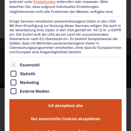
jederzeit unter
Einstellungen
widerrufen oder anpassen.
Bitte
beachten Sie, dass aufgrund individueller Einstellungen
INTERESSE AN DER
SICORUM?
möglicherweise nicht alle Funktionen der Website verfügbar sind.
Einige Services verarbeiten personenbezogene Daten in den USA.
PREISLISTE ANFORDERN
Mit Ihrer Einwilligung zur Nutzung dieser Services willigen Sie auch in
die Verarbeitung Ihrer Daten in den USA gemäß Art. 49 (1) lit. a GDPR
ein. Der EuGH stuft die USA als ein Land mit unzureichendem
Datenschutz nach EU-Standards ein. Es besteht beispielsweise die
Gefahr, dass US-Behörden personenbezogene Daten in
Überwachungsprogrammen verarbeiten, ohne dass für Europäerinnen
und Europäer eine Klagemöglichkeit besteht.
ES FOLGT EINE LISTE DER SERVICE-GRUPPEN, FÜR
Essenziell
Statistik
Marketing
Externe Medien
Ich akzeptiere alle
Nur essenzielle Cookies akzeptieren
BEKANNT AUS