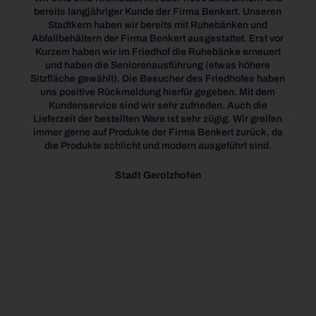
bereits langjähriger Kunde der Firma Benkert. Unseren
for 
Stadtkern haben wir bereits mit Ruhebänken und
allw
Abfallbehältern der Firma Benkert ausgestattet. Erst vor
Ben
Kurzem haben wir im Friedhof die Ruhebänke erneuert
Pr
und haben die Seniorenausführung (etwas höhere
comfo
Sitzfläche gewählt). Die Besucher des Friedhofes haben
been
uns positive Rückmeldung hierfür gegeben. Mit dem
w
Kundenservice sind wir sehr zufrieden. Auch die
lands
Lieferzeit der bestellten Ware ist sehr zügig. Wir greifen
immer gerne auf Produkte der Firma Benkert zurück, da
die Produkte schlicht und modern ausgeführt sind.
Stadt Gerolzhofen