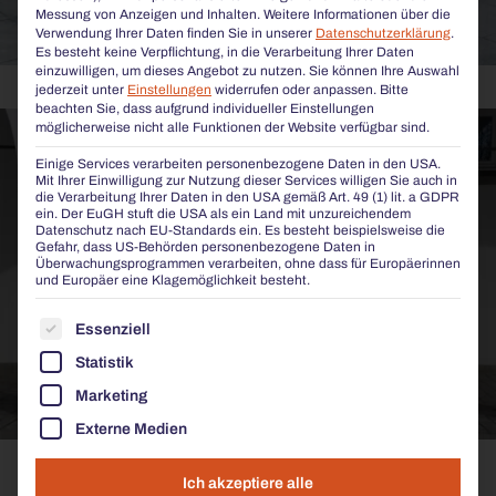
Messung von Anzeigen und Inhalten.
Weitere Informationen über die
Verwendung Ihrer Daten finden Sie in unserer
Datenschutzerklärung
.
Es besteht keine Verpflichtung, in die Verarbeitung Ihrer Daten
einzuwilligen, um dieses Angebot zu nutzen.
Sie können Ihre Auswahl
Comfony 50
jederzeit unter
Einstellungen
widerrufen oder anpassen.
Bitte
beachten Sie, dass aufgrund individueller Einstellungen
möglicherweise nicht alle Funktionen der Website verfügbar sind.
Einige Services verarbeiten personenbezogene Daten in den USA.
Mit Ihrer Einwilligung zur Nutzung dieser Services willigen Sie auch in
die Verarbeitung Ihrer Daten in den USA gemäß Art. 49 (1) lit. a GDPR
ein. Der EuGH stuft die USA als ein Land mit unzureichendem
Datenschutz nach EU-Standards ein. Es besteht beispielsweise die
Gefahr, dass US-Behörden personenbezogene Daten in
Überwachungsprogrammen verarbeiten, ohne dass für Europäerinnen
und Europäer eine Klagemöglichkeit besteht.
ES FOLGT EINE LISTE DER SERVICE-GRUPPEN, FÜR
Essenziell
Statistik
Marketing
Externe Medien
Comfony 10
Ich akzeptiere alle