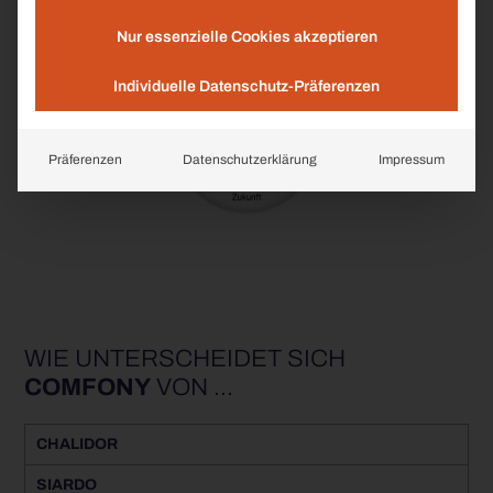
GEPRÜFTE QUALITÄT BEI UNSEREN NACHHALTIGEN
STADTMÖBELN
Nur essenzielle Cookies akzeptieren
Individuelle Datenschutz-Präferenzen
Präferenzen
Datenschutzerklärung
Impressum
WIE UNTERSCHEIDET SICH
COMFONY
VON ...
CHALIDOR
SIARDO