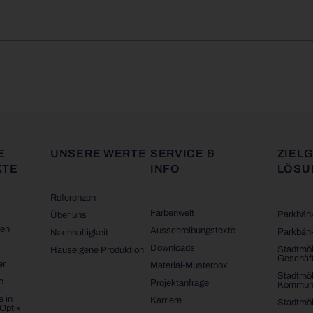
E
UNSERE WERTE
SERVICE &
ZIEL
KTE
INFO
LÖSU
Referenzen
Farbenwelt
Parkbänk
Über uns
gen
Ausschreibungstexte
Parkbän
Nachhaltigkeit
Downloads
Stadtmöb
Hauseigene Produktion
Geschäf
er
Material-Musterbox
Stadtmöb
e
Projektanfrage
Kommun
e in
Karriere
Stadtmöb
-Optik