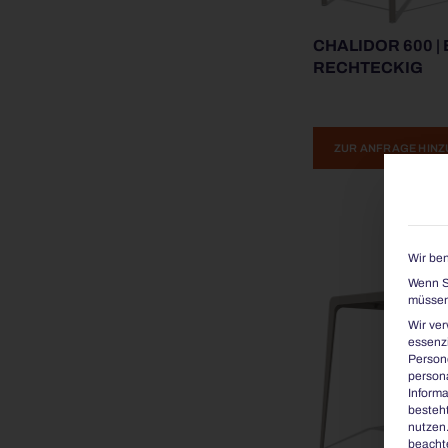
CHALIDOR 600 |
RECHTECKIG
ZUR ANFRAGE HIN
Wir ben
Wenn Si
müssen 
Wir ve
essenzi
Persone
persona
Informa
besteht
nutzen
beachte