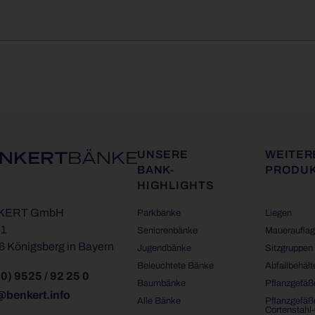
UNSERE
WEITER
BANK-
PRODU
HIGHLIGHTS
KERT GmbH
Parkbänke
Liegen
 1
Seniorenbänke
Maueraufla
 Königsberg in Bayern
Jugendbänke
Sitzgruppen
Beleuchtete Bänke
Abfallbehält
0) 9525 / 92 25 0
Baumbänke
Pflanzgefäß
@benkert.info
Alle Bänke
Pflanzgefäß
Cortenstahl