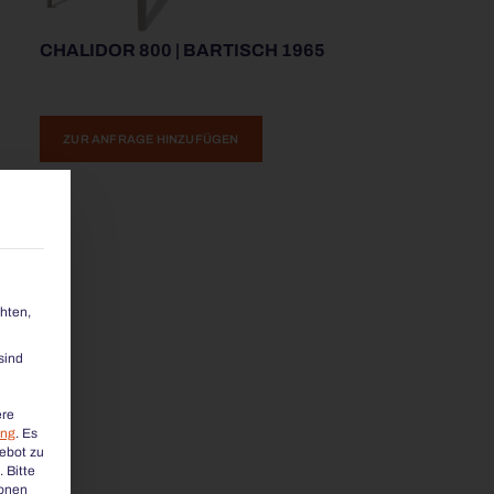
CHALIDOR 800 | BARTISCH 1965
ZUR ANFRAGE HINZUFÜGEN
hten,
sind
ere
ung
.
Es
gebot zu
.
Bitte
ionen