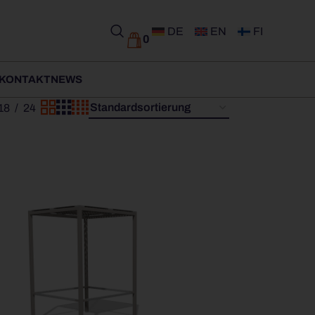
DE
EN
FI
0
KONTAKT
NEWS
18
24