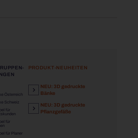
GRUPPEN-
PRODUKT-NEUHEITEN
NGEN
NEU: 3D gedruckte
Bänke
e Österreich
ke Schweiz
NEU: 3D gedruckte
el für
Pflanzgefäße
tskunden
el für
en
el für Planer