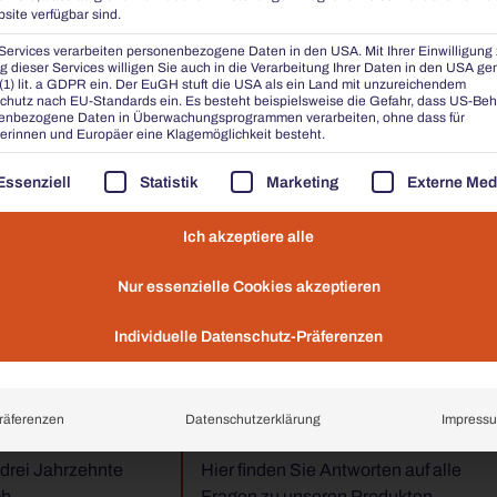
site verfügbar sind.
 BARTISCH 940
Services verarbeiten personenbezogene Daten in den USA. Mit Ihrer Einwilligung 
 dieser Services willigen Sie auch in die Verarbeitung Ihrer Daten in den USA g
 (1) lit. a GDPR ein. Der EuGH stuft die USA als ein Land mit unzureichendem
chutz nach EU-Standards ein. Es besteht beispielsweise die Gefahr, dass US-Be
enbezogene Daten in Überwachungsprogrammen verarbeiten, ohne dass für
erinnen und Europäer eine Klagemöglichkeit besteht.
ZUFÜGEN
OLGT EINE LISTE DER SERVICE-GRUPPEN, FÜR DIE EI
Essenziell
Statistik
Marketing
Externe Med
Ich akzeptiere alle





il unserer Kunden: Hervorragend
Nur essenzielle Cookies akzeptieren
Individuelle Datenschutz-Präferenzen
räferenzen
Datenschutzerklärung
Impress
TISE
FAQ & HELPCENTER
 drei Jahrzehnte
Hier finden Sie Antworten auf alle
ch
Fragen zu unseren Produkten.