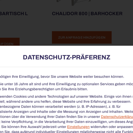
 BARTISCH L
CHALIDOR 800 | BARHOCKER
ZUR ANFRAGE HINZUFÜGEN
ZUFÜGEN
DATENSCHUTZ-PRÄFERENZ
ötigen Ihre Einwilligung, bevor Sie unsere Website weiter besuchen können.
e unter 16 Jahre alt sind und Ihre Einwilligung zu optionalen Services geben möc
Sie Ihre Erziehungsberechtigten um Erlaubnis bitten.
rwenden Cookies und andere Technologien auf unserer Website. Einige von ihnen 
ell, während andere uns helfen, diese Website und Ihre Erfahrung zu verbessern.
nbezogene Daten können verarbeitet werden (z. B. IP-Adressen), z. B. für
lisierte Anzeigen und Inhalte oder die Messung von Anzeigen und Inhalten.
Weit
tionen über die Verwendung Ihrer Daten finden Sie in unserer
Datenschutzerklär
 keine Verpflichtung, in die Verarbeitung Ihrer Daten einzuwilligen, um dieses An
.
Sie können Ihre Auswahl jederzeit unter
Einstellungen
widerrufen oder anpassen
n Sie, dass aufgrund individueller Einstellungen möglicherweise nicht alle Funkt