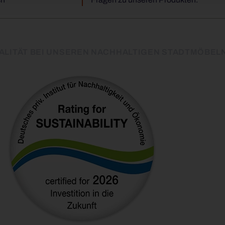
ALITÄT BEI UNSEREN NACHHALTIGEN STADTMÖBEL