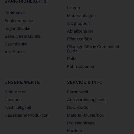
BANK-HIGHLIGHTS
Liegen
Parkbänke
Mauerauflagen
Seniorenbänke
Sitzgruppen
Jugendbänke
Abfallbehälter
Beleuchtete Bänke
Pflanzgefäße
Baumbänke
Pflanzgefäße in Cortenstahl-
Optik
Alle Bänke
Poller
Fahrradparker
UNSERE WERTE
SERVICE & INFO
Referenzen
Farbenwelt
Über uns
Ausschreibungstexte
Nachhaltigkeit
Downloads
Hauseigene Produktion
Material-Musterbox
Projektanfrage
Karriere