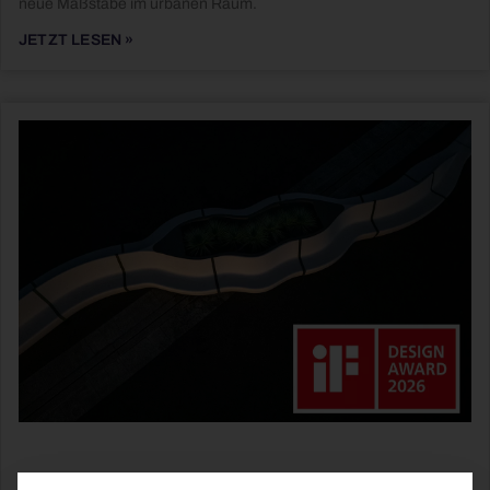
neue Maßstäbe im urbanen Raum.
JETZT LESEN »