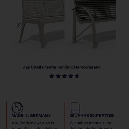
CHALIDOR
COMFONY
SIA
Das Urteil unserer Kunden: Hervorragend





MADE IN GERMANY
35 JAHRE EXPERTISE
Alle Produkte werden in
Wir haben mehr als drei
Handarbeit in Königsberg
Jahrzehnte Erfahrung im