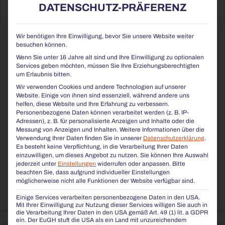
DATENSCHUTZ-PRÄFERENZ
Wir benötigen Ihre Einwilligung, bevor Sie unsere Website weiter
besuchen können.
Wenn Sie unter 16 Jahre alt sind und Ihre Einwilligung zu optionalen
Services geben möchten, müssen Sie Ihre Erziehungsberechtigten
um Erlaubnis bitten.
Wir verwenden Cookies und andere Technologien auf unserer
Website. Einige von ihnen sind essenziell, während andere uns
helfen, diese Website und Ihre Erfahrung zu verbessern.
Personenbezogene Daten können verarbeitet werden (z. B. IP-
Adressen), z. B. für personalisierte Anzeigen und Inhalte oder die
WIR GEWINNEN DEN IF DESIGN AWARD 2026
Messung von Anzeigen und Inhalten.
Weitere Informationen über die
Verwendung Ihrer Daten finden Sie in unserer
Datenschutzerklärung
.
Ein großer Erfolg für BENKERT: Die 3D-gedruckte Modulbank
Es besteht keine Verpflichtung, in die Verarbeitung Ihrer Daten
überzeugt die internationale Jury des iF DESIGN AWARD 2026.
einzuwilligen, um dieses Angebot zu nutzen.
Sie können Ihre Auswahl
Das Projekt steht exemplarisch für die Verbindung von digitaler
jederzeit unter
Einstellungen
widerrufen oder anpassen.
Bitte
Fertigung, nachhaltigem Denken und zeitgemäßer Gestaltung im
beachten Sie, dass aufgrund individueller Einstellungen
öffentlichen Raum.
möglicherweise nicht alle Funktionen der Website verfügbar sind.
JETZT LESEN »
Einige Services verarbeiten personenbezogene Daten in den USA.
Mit Ihrer Einwilligung zur Nutzung dieser Services willigen Sie auch in
die Verarbeitung Ihrer Daten in den USA gemäß Art. 49 (1) lit. a GDPR
ein. Der EuGH stuft die USA als ein Land mit unzureichendem