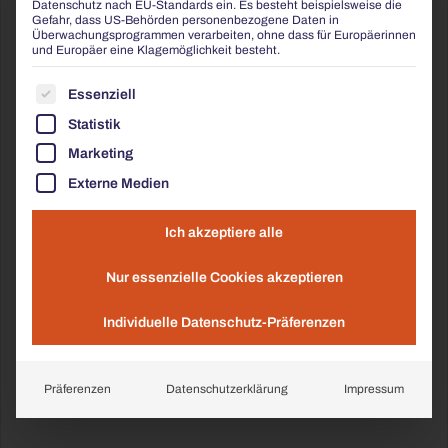
Datenschutz nach EU-Standards ein. Es besteht beispielsweise die
Gefahr, dass US-Behörden personenbezogene Daten in
Überwachungsprogrammen verarbeiten, ohne dass für Europäerinnen
und Europäer eine Klagemöglichkeit besteht.
ES FOLGT EINE LISTE DER SERVICE-GRUPPEN, FÜR
Essenziell
Statistik
Marketing
Externe Medien
Ich akzeptiere alle
Nur essenzielle Cookies akzeptieren
Individuelle Datenschutz-Präferenzen
Präferenzen
Datenschutzerklärung
Impressum