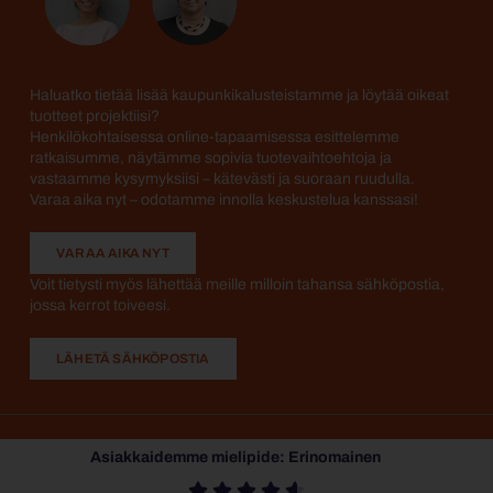
Haluatko tietää lisää kaupunkikalusteistamme ja löytää oikeat
tuotteet projektiisi?
Henkilökohtaisessa online-tapaamisessa esittelemme
ratkaisumme, näytämme sopivia tuotevaihtoehtoja ja
vastaamme kysymyksiisi – kätevästi ja suoraan ruudulla.
Varaa aika nyt – odotamme innolla keskustelua kanssasi!
VARAA AIKA NYT
Voit tietysti myös lähettää meille milloin tahansa sähköpostia,
jossa kerrot toiveesi.
LÄHETÄ SÄHKÖPOSTIA
Asiakkaidemme mielipide: Erinomainen




