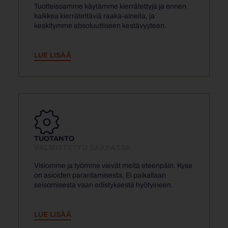
Tuotteissamme käytämme kierrätettyjä ja ennen
kaikkea kierrätettäviä raaka-aineita, ja
keskitymme absoluuttiseen kestävyyteen.
LUE LISÄÄ
TUOTANTO
VALMISTETTU SAKSASSA
Visiomme ja työmme vievät meitä eteenpäin. Kyse
on asioiden parantamisesta. Ei paikallaan
seisomisesta vaan edistyksestä hyötyineen.
LUE LISÄÄ