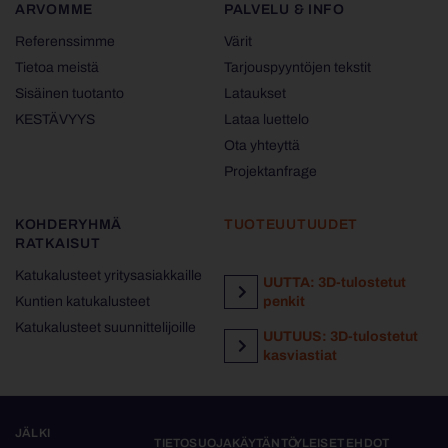
ARVOMME
PALVELU & INFO
Referenssimme
Värit
Tietoa meistä
Tarjouspyyntöjen tekstit
Sisäinen tuotanto
Lataukset
KESTÄVYYS
Lataa luettelo
Ota yhteyttä
Projektanfrage
KOHDERYHMÄ
TUOTEUUTUUDET
RATKAISUT
Katukalusteet yritysasiakkaille
UUTTA: 3D-tulostetut
Kuntien katukalusteet
penkit
Katukalusteet suunnittelijoille
UUTUUS: 3D-tulostetut
kasviastiat
JÄLKI
TIETOSUOJAKÄYTÄNTÖ
YLEISET EHDOT