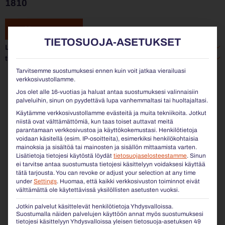
1810
LISÄÄ TIEDUSTELUUN
TIETOSUOJA-ASETUKSET
Lisätiedot
tuotekortti
Tarvitsemme suostumuksesi ennen kuin voit jatkaa vierailuasi
verkkosivustollamme.
Jos olet alle 16-vuotias ja haluat antaa suostumuksesi valinnaisiin
palveluihin, sinun on pyydettävä lupa vanhemmaltasi tai huoltajaltasi.
Käytämme verkkosivustollamme evästeitä ja muita tekniikoita. Jotkut
niistä ovat välttämättömiä, kun taas toiset auttavat meitä
parantamaan verkkosivustoa ja käyttökokemustasi.
Henkilötietoja
voidaan käsitellä (esim. IP-osoitteita), esimerkiksi henkilökohtaisia
mainoksia ja sisältöä tai mainosten ja sisällön mittaamista varten.
Lisätietoja tietojesi käytöstä löydät
tietosuojaselosteestamme
.
Sinun
ei tarvitse antaa suostumusta tietojesi käsittelyyn voidaksesi käyttää
tätä tarjousta.
You can revoke or adjust your selection at any time
under
Settings
.
Huomaa, että kaikki verkkosivuston toiminnot eivät
välttämättä ole käytettävissä yksilöllisten asetusten vuoksi.
Jotkin palvelut käsittelevät henkilötietoja Yhdysvalloissa.
Suostumalla näiden palvelujen käyttöön annat myös suostumuksesi
tietojesi käsittelyyn Yhdysvalloissa yleisen tietosuoja-asetuksen 49