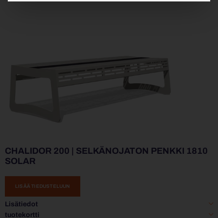
CHALIDOR 200 | SELKÄNOJATON PENKKI 1810
SOLAR
LISÄÄ TIEDUSTELUUN
Lisätiedot
tuotekortti