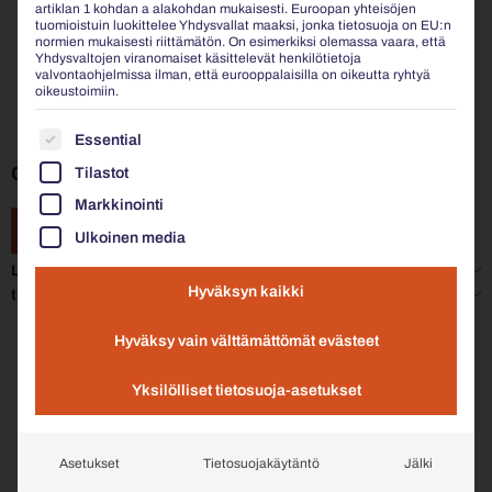
artiklan 1 kohdan a alakohdan mukaisesti. Euroopan yhteisöjen
tuomioistuin luokittelee Yhdysvallat maaksi, jonka tietosuoja on EU:n
normien mukaisesti riittämätön. On esimerkiksi olemassa vaara, että
Yhdysvaltojen viranomaiset käsittelevät henkilötietoja
valvontaohjelmissa ilman, että eurooppalaisilla on oikeutta ryhtyä
oikeustoimiin.
SEURAAVASSA ON LUETTELO PALVELURYHMISTÄ, J
Essential
CHALIDOR 200 | SELKÄNOJATON PENKKI 2405
Tilastot
Markkinointi
LISÄÄ TIEDUSTELUUN
Ulkoinen media
Lisätiedot
Hyväksyn kaikki
tuotekortti
Hyväksy vain välttämättömät evästeet
Yksilölliset tietosuoja-asetukset
Asetukset
Tietosuojakäytäntö
Jälki