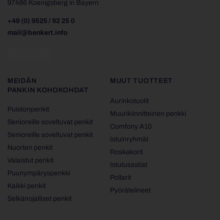
97486 Koenigsberg in Bayern
+49 (0) 9525 / 92 25 0
mail@benkert.info
MEIDÄN
MUUT TUOTTEET
PANKIN KOHOKOHDAT
Aurinkotuolit
Puistonpenkit
Muurikiinnitteinen penkki
Senioreille soveltuvat penkit
Comfony A10
Senioreille soveltuvat penkit
Istuinryhmät
Nuorten penkit
Roskakorit
Valaistut penkit
Istutusastiat
Puunympäryspenkki
Pollarit
Kaikki penkit
Pyörätelineet
Selkänojalliset penkit