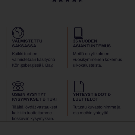
VALMISTETTU
35 VUODEN
SAKSASSA
ASIANTUNTEMUS
Kaikki tuotteet
Meillä on yli kolmen
valmistetaan käsityönä
vuosikymmenen kokemus
Königsbergissä i. Bay.
ulkokalusteista.
USEIN KYSYTYT
YHTEYSTIEDOT &
KYSYMYKSET & TUKI
LUETTELOT
Täältä löydät vastaukset
Tutustu kuvastoihimme ja
kaikkiin tuotteitamme
ota meihin yhteyttä.
koskeviin kysymyksiin.