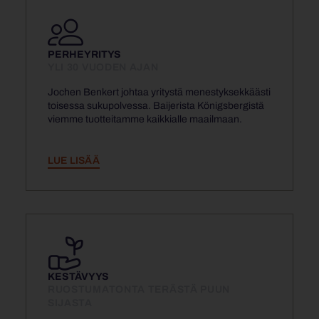
PERHEYRITYS
YLI 30 VUODEN AJAN
Jochen Benkert johtaa yritystä menestyksekkäästi
toisessa sukupolvessa. Baijerista Königsbergistä
viemme tuotteitamme kaikkialle maailmaan.
LUE LISÄÄ
KESTÄVYYS
RUOSTUMATONTA TERÄSTÄ PUUN
SIJASTA