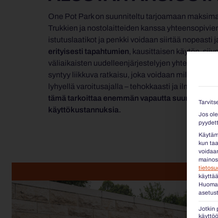
One Pot Park on suunniteltu tarjoamaan maksima
Trukkien ja nostolaitteiden kanssa yhteensopivie
istutuslaatikot ja penkki voidaan siirtää nopeasti ja
erityisesti tapahtumien
, kausittaisen käytön, sii
väliaikaisten uudelleenjärjestelyjen yhteydessä.
syntyy liikkuva ratkaisu, joka voidaan milloin taha
lyhyellä varoitusajalla – tehokkaasti ja ilman ylim
tämä tarkoittaa enemmän vapautta suunnittelus
Tarvits
käyttökustannuksia.
Jos ole
pyydett
Käytämm
kun taa
voidaan
mainost
tietos
käyttää
Huomaa,
asetust
Jotkin 
käyttöö