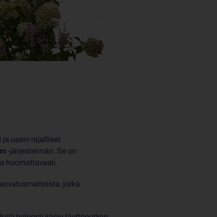
ja usein rajalliset
em
-järjestelmän. Se on
toa huomattavasti.
asvatusmattoista, jotka
dellä helposti käsin täyttöputken