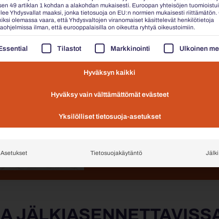
en 49 artiklan 1 kohdan a alakohdan mukaisesti. Euroopan yhteisöjen tuomioistu
elee Yhdysvallat maaksi, jonka tietosuoja on EU:n normien mukaisesti riittämätön.
MÄÄRITÄ POHJA
iksi olemassa vaara, että Yhdysvaltojen viranomaiset käsittelevät henkilötietoja
aohjelmissa ilman, että eurooppalaisilla on oikeutta ryhtyä oikeustoimiin.
Luistinjalat, suorat kulmajalat j
tasausmekanismi?
AAVASSA ON LUETTELO PALVELURYHMISTÄ, JOIDEN O
Essential
Tilastot
Markkinointi
Ulkoinen me
VALITSE VÄRI
Valitse yli 200 ilmaisesta väris
Hyväksyn kaikki
DESIGN-KANNET
Hyväksy vain välttämättömät evästeet
Valittavissa yhdeltä, kahdelta, 
pelkästään sisustuselementtinä
Yksilölliset tietosuoja-asetukset
VALITSE LISÄVARUSTEET
Mitä lisävarusteita haluatte? 
Asetukset
Tietosuojakäytäntö
Jälki
roskakorien ja tuhkakuppien j
A JÄLKIASENNETTAVISS