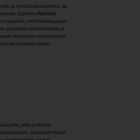
enkki ja muita lisävarusteita, se
telmässä. Saimme
Red Dot
n muotoilun, toiminnallisuuden
hin, parantaa mikroilmastoa ja
asti muuttuviin olosuhteisiin.
oimaa julkiseen tilaan.
isaarike, joka yhdistää
orkealaatuinen, suorakulmainen
i kaupunkimikropuistoksi