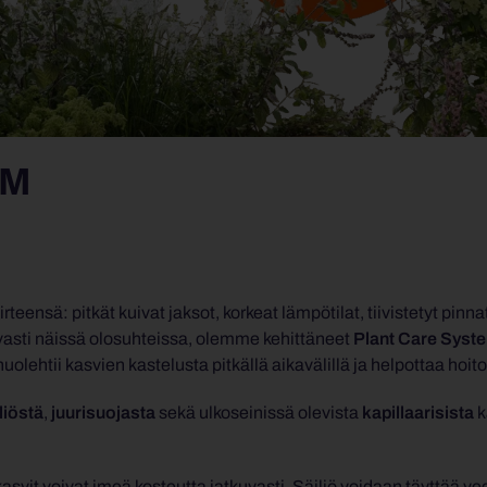
EM
ensä: pitkät kuivat jaksot, korkeat lämpötilat, tiivistetyt pinnat 
tavasti näissä olosuhteissa, olemme kehittäneet
Plant Care Syst
huolehtii kasvien kastelusta pitkällä aikavälillä ja helpottaa hoi
liöstä
,
juurisuojasta
sekä ulkoseinissä olevista
kapillaarisista
k
svit voivat imeä kosteutta jatkuvasti. Säiliö voidaan täyttää ve