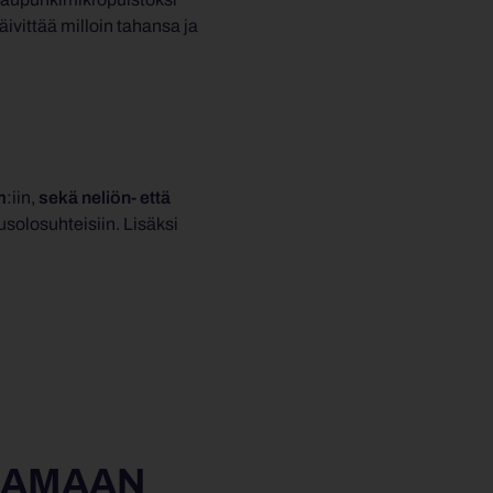
päivittää milloin tahansa ja
m
:iin,
sekä neliön- että
itusolosuhteisiin. Lisäksi
AJAMAAN