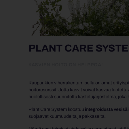
PLANT CARE SYST
KASVIEN HOITO ON HELPPOA!
Kaupunkien viherrakentamisella on omat erityispiirte
hoitoresurssit. Jotta kasvit voivat kasvaa luotet
huolellisesti suunniteltu kastelujärjestelmä, joka 
Plant Care System koostuu
integroidusta vesisäi
suojaavat kuumuudelta ja pakkaselta.
Nämä osat toimivat yhdessä ja varmistavat, että ka