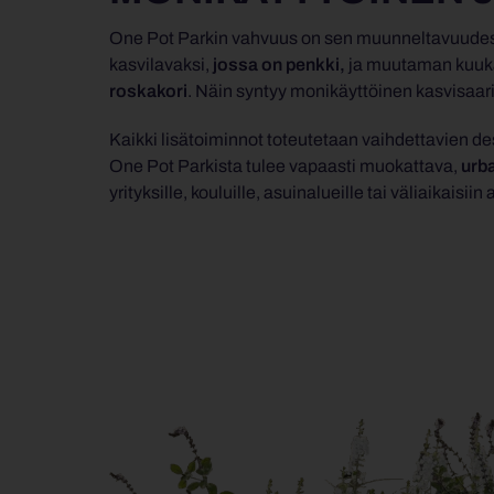
One Pot Parkin vahvuus on sen muunneltavuudess
kasvilavaksi,
jossa on penkki,
ja muutaman kuuka
roskakori
. Näin syntyy monikäyttöinen kasvisaarik
Kaikki lisätoiminnot toteutetaan vaihdettavien des
One Pot Parkista tulee vapaasti muokattava,
urb
yrityksille, kouluille, asuinalueille tai väliaikaisii