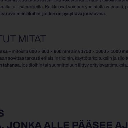
reilla tai lisäpenkeillä. Kaikki osat voidaan yhdistellä vapaasti, 
isu avoimiin tiloihin
,
joiden on pysyttävä joustavina.
TUT MITAT
ossa
– mitoista
600 × 600 × 600 mm
aina
1750 × 1000 × 1000 m
an sovittaa tarkasti erilaisiin tiloihin, käyttötarkoituksiin ja sijo
in tahansa
, jos tiloihin tai suunnitteluun liittyy erityisvaatimuksia.
S
, JONKA ALLE PÄÄSEE 