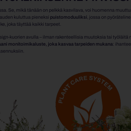
a. Se, mikä tänään on pelkkä kasvilava, voi huomenna muuttu
uden kuluttua pieneksi
puistomoduuliksi
, jossa on pyöräteline
e, joka täyttää kaikki tarpeet.
ign-kuorien avulla – ilman rakenteellisia muutoksia tai työläitä
aani monitoimikaluste, joka kasvaa tarpeiden mukana
: ihantee
n asennuksiin.