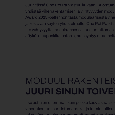
Juuri tässä One Pot Park astuu kuvaan.
Ruostuma
yhdistää viherrakentamisen ja viihtyvyyden mod
Award 2025
-palkinnon tästä modulaarisesta vihe
ja kestävän käytön yhdistelmälle. One Pot Park tu
luo viihtyvyyttä modulaarisessa ruostumattomasta
Jäykän kaupunkikaluston sijaan syntyy muunneltav
MODUULIRAKENTEI
JUURI SINUN TOIVE
Itse astia on enemmän kuin pelkkä kasviastia: se
viherrakentamisen, istumapaikat ja toiminnallise
tai neliönmuotoinen
ruostumattomasta
teräksest