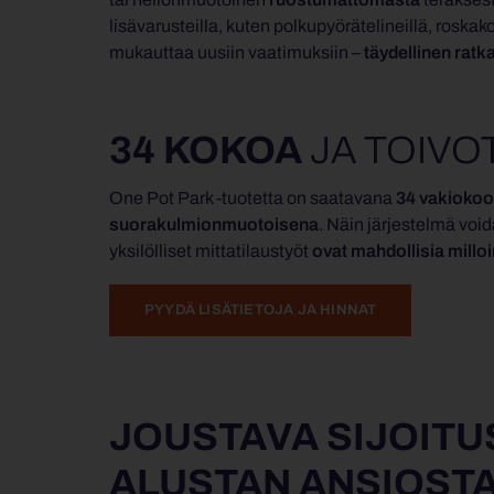
lisävarusteilla, kuten polkupyörätelineillä, roskako
mukauttaa uusiin vaatimuksiin –
täydellinen ratka
34 KOKOA
JA TOIVO
One Pot Park -tuotetta on saatavana
34 vakioko
suorakulmionmuotoisena
. Näin järjestelmä voida
yksilölliset mittatilaustyöt
ovat mahdollisia millo
PYYDÄ LISÄTIETOJA JA HINNAT
JOUSTAVA SIJOITU
ALUSTAN ANSIOSTA