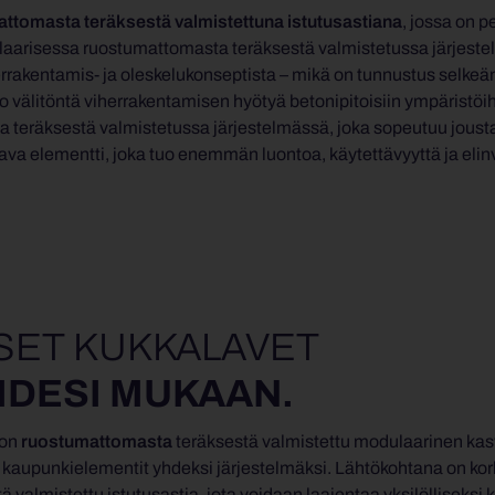
ttomasta teräksestä valmistettuna istutusastiana
, jossa on p
ulaarisessa ruostumattomasta teräksestä valmistetussa järjes
rrakentamis- ja oleskelukonseptista – mikä on tunnustus selkeä
o välitöntä viherrakentamisen hyötyä betonipitoisiin ympäristöi
 teräksestä valmistetussa järjestelmässä, joka sopeutuu joustav
a elementti, joka tuo enemmän luontoa, käytettävyyttä ja elinv
SET KUKKALAVET
IDESI MUKAAN.
 on
ruostumattomasta
teräksestä valmistettu modulaarinen kasv
t kaupunkielementit yhdeksi järjestelmäksi. Lähtökohtana on k
ä valmistettu istutusastia, jota voidaan laajentaa yksilölliseks