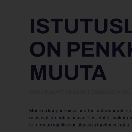
ISTUTUS
ON PENKK
MUUTA
RUOSTUMATTOMASTA TERÄKSESTÄ VALMI
Monissa kaupungeissa puuttuu paitsi viheralueita m
nousevat lämpötilat saavat oleskelutilat vaikutta
toimimaan rajallisessa tilassa ja tarvitsevat ratka