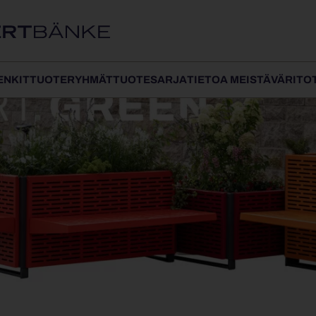
ENKIT
TUOTERYHMÄT
TUOTESARJA
TIETOA MEISTÄ
VÄRIT
O