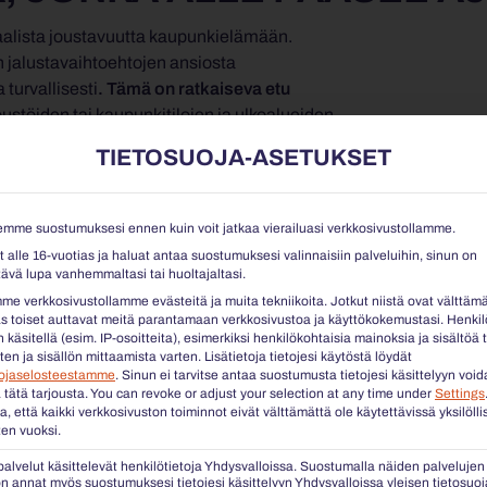
alista joustavuutta kaupunkielämään.
n jalustavaihtoehtojen ansiosta
 turvallisesti
. Tämä on ratkaiseva etu
voustöiden tai kaupunkitilojen ja ulkoalueiden
 Kiinteiden kaupunkikalusteiden sijaan
TIETOSUOJA-ASETUKSET
nsa siirtää, järjestää uudelleen tai poistaa
ääräistä vaivaa.
Kaupungeille ja ylläpitäjille
sa ja huomattavasti alhaisempia
emme suostumuksesi ennen kuin voit jatkaa vierailuasi verkkosivustollamme.
t alle 16-vuotias ja haluat antaa suostumuksesi valinnaisiin palveluihin, sinun on
ävä lupa vanhemmaltasi tai huoltajaltasi.
e verkkosivustollamme evästeitä ja muita tekniikoita. Jotkut niistä ovat välttäm
s toiset auttavat meitä parantamaan verkkosivustoa ja käyttökokemustasi.
Henkil
 käsitellä (esim. IP-osoitteita), esimerkiksi henkilökohtaisia mainoksia ja sisältöä t
en ja sisällön mittaamista varten.
Lisätietoja tietojesi käytöstä löydät
uojaselosteestamme
.
Sinun ei tarvitse antaa suostumusta tietojesi käsittelyyn void
 tätä tarjousta.
You can revoke or adjust your selection at any time under
Settings
 että kaikki verkkosivuston toiminnot eivät välttämättä ole käytettävissä yksilölli
... JA NÄIN SE TOIMII
en vuoksi.
VALITSE KOKO
palvelut käsittelevät henkilötietoja Yhdysvalloissa. Suostumalla näiden palvelujen
Valitse 34 vakiomittaisesta is
n annat myös suostumuksesi tietojesi käsittelyyn Yhdysvalloissa yleisen tietosuoj