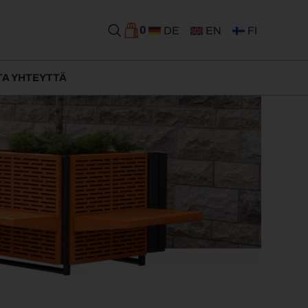
0
DE
EN
FI
TA YHTEYTTÄ