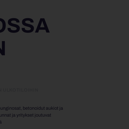
OSSA
N
 ULKOTILOIHIN
punginosat, betonoidut aukiot ja
nnat ja yritykset joutuvat
ä