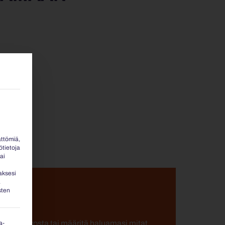
ättömiä,
ötietoja
ai
aksesi
.
sten
!
tutuslaatikosta tai määritä haluamasi mitat.
a-