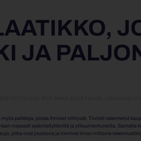
LAATIKKO, J
I JA PALJO
STETTU ONE POT PARK JOUSTAVIIN, URBAANEIHIN
yös paikkoja, joissa ihmiset viihtyvät. Tiiviisti rakennetut kau
maan nopeasti epämiellyttäviltä ja ylikuumentuneilta. Samalla ku
isuja, jotka ovat joustavia ja toimivat ilman mittavia rakennustöit