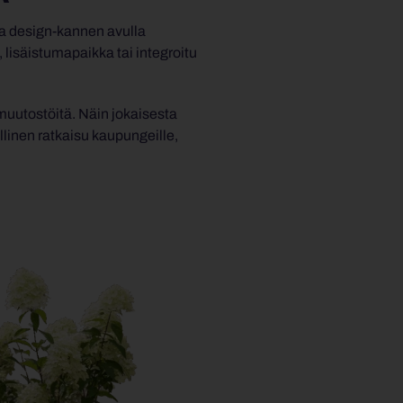
a design-kannen avulla
, lisäistumapaikka tai integroitu
 muutostöitä. Näin jokaisesta
llinen ratkaisu kaupungeille,