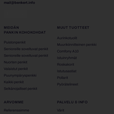
mail@benkert.info
MEIDÄN
MUUT TUOTTEET
PANKIN KOHOKOHDAT
Aurinkotuolit
Puistonpenkit
Muurikiinnitteinen penkki
Senioreille soveltuvat penkit
Comfony A10
Senioreille soveltuvat penkit
Istuinryhmät
Nuorten penkit
Roskakorit
Valaistut penkit
Istutusastiat
Puunympäryspenkki
Pollarit
Kaikki penkit
Pyörätelineet
Selkänojalliset penkit
ARVOMME
PALVELU & INFO
Referenssimme
Värit