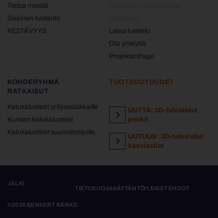
Tietoa meistä
Tarjouspyyntöjen tekstit
Sisäinen tuotanto
Lataukset
KESTÄVYYS
Lataa luettelo
Ota yhteyttä
Projektanfrage
KOHDERYHMÄ
TUOTEUUTUUDET
RATKAISUT
Katukalusteet yritysasiakkaille
UUTTA: 3D-tulostetut
Kuntien katukalusteet
penkit
Katukalusteet suunnittelijoille
UUTUUS: 3D-tulostetut
kasviastiat
JÄLKI
TIETOSUOJAKÄYTÄNTÖ
YLEISET EHDOT
©2026 BENKERT BÄNKE