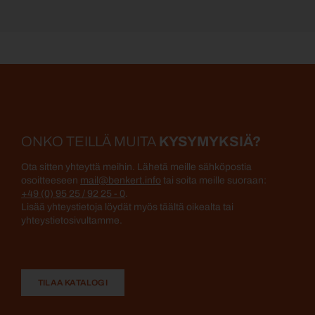
ONKO TEILLÄ MUITA
KYSYMYKSIÄ?
Ota sitten yhteyttä meihin. Lähetä meille sähköpostia
osoitteeseen
mail@benkert.info
tai soita meille suoraan:
+49 (0) 95 25 / 92 25 - 0
.
Lisää yhteystietoja löydät myös täältä oikealta tai
yhteystietosivultamme.
TILAA KATALOGI