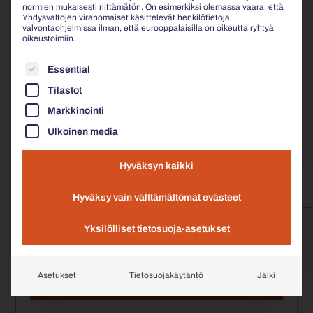
normien mukaisesti riittämätön. On esimerkiksi olemassa vaara, että
APPLY FILTER
Yhdysvaltojen viranomaiset käsittelevät henkilötietoja
valvontaohjelmissa ilman, että eurooppalaisilla on oikeutta ryhtyä
oikeustoimiin.
SEURAAVASSA ON LUETTELO PALVELURYHMISTÄ, J
No downloads found!
Essential
Tilastot
ROSKA-ASTIAT
Markkinointi
KAIKKI ROSKA-ASTIAT TUOTEKORTIT
Ulkoinen media
Hyväksyn kaikki
Hyväksy vain välttämättömät evästeet
Yksilölliset tietosuoja-asetukset
Asetukset
Tietosuojakäytäntö
Jälki
APPLY FILTER