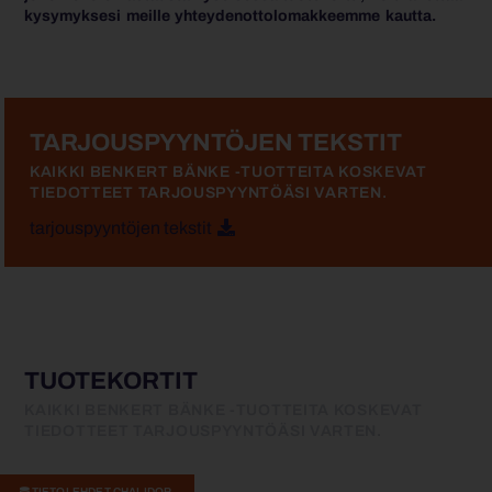
kysymyksesi meille yhteydenottolomakkeemme kautta.
TARJOUSPYYNTÖJEN TEKSTIT
KAIKKI BENKERT BÄNKE -TUOTTEITA KOSKEVAT
TIEDOTTEET TARJOUSPYYNTÖÄSI VARTEN.
tarjouspyyntöjen tekstit
TUOTEKORTIT
KAIKKI BENKERT BÄNKE -TUOTTEITA KOSKEVAT
TIEDOTTEET TARJOUSPYYNTÖÄSI VARTEN.
TIETOLEHDET CHALIDOR