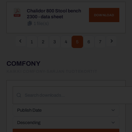
Chalidor 800 Stool bench
DOWNLOAD
2300 - data sheet
1 file(s)
1
2
3
4
5
6
7
COMFONY
KAIKKI COMFONY-SARJAN TUOTEKORTIT