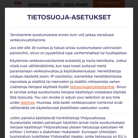
DOWNLOAD
armrests 1800 - data sheet
1 file(s)
TIETOSUOJA-ASETUKSET
…
1
2
3
4
5
6
7
9
Tarvitsemme suostumuksesi ennen kuin voit jatkaa vierailuasi
verkkosivustollamme.
10
Jos olet alle 16-vuotias ja haluat antaa suostumuksesi valinnaisiin
palveluihin, sinun on pyydettävä lupa vanhemmaltasi tai huoltajaltasi.
Käytämme verkkosivustollamme evästeitä ja muita tekniikoita. Jotkut
SICORUM
niistä ovat välttämättömiä, kun taas toiset auttavat meitä
parantamaan verkkosivustoa ja käyttökokemustasi.
Henkilötietoja
KAIKKI SICORUM-SARJAN TUOTEKORTIT
voidaan käsitellä (esim. IP-osoitteita), esimerkiksi henkilökohtaisia
mainoksia ja sisältöä tai mainosten ja sisällön mittaamista varten.
Lisätietoja tietojesi käytöstä löydät
tietosuojaselosteestamme
.
Sinun
ei tarvitse antaa suostumusta tietojesi käsittelyyn voidaksesi käyttää
tätä tarjousta.
You can revoke or adjust your selection at any time
under
Settings
.
Huomaa, että kaikki verkkosivuston toiminnot eivät
välttämättä ole käytettävissä yksilöllisten asetusten vuoksi.
Jotkin palvelut käsittelevät henkilötietoja Yhdysvalloissa.
Suostumalla näiden palvelujen käyttöön annat myös suostumuksesi
tietojesi käsittelyyn Yhdysvalloissa yleisen tietosuoja-asetuksen 49
artiklan 1 kohdan a alakohdan mukaisesti. Euroopan yhteisöjen
tuomioistuin luokittelee Yhdysvallat maaksi, jonka tietosuoja on EU:n